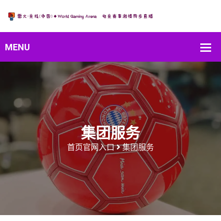
集团服务
首页官网入口
集团服务